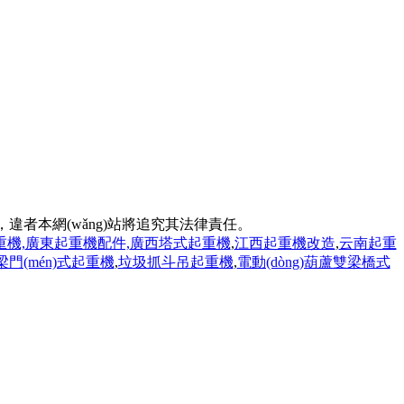
，違者本網(wǎng)站將追究其法律責任。
機,
廣東起重機配件,
廣西塔式起重機
,
江西起重機改造
,
云南起重
梁門(mén)式起重機
,
垃圾抓斗吊起重機
,
電動(dòng)葫蘆雙梁橋式