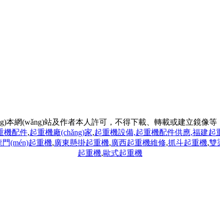
g)本網(wǎng)站及作者本人許可，不得下載、轉載或建立鏡像等
重機配件
,
起重機廠(chǎng)家
,
起重機設備,
起重機配件供應,
福建起重
門(mén)起重機
,
廣東懸掛起重機
,
廣西起重機維修
,
抓斗起重機
,
雙
起重機
,
歐式起重機