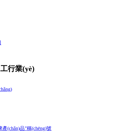
回
工行業(yè)
ǎng)
hǎn)品”稱(chēng)號