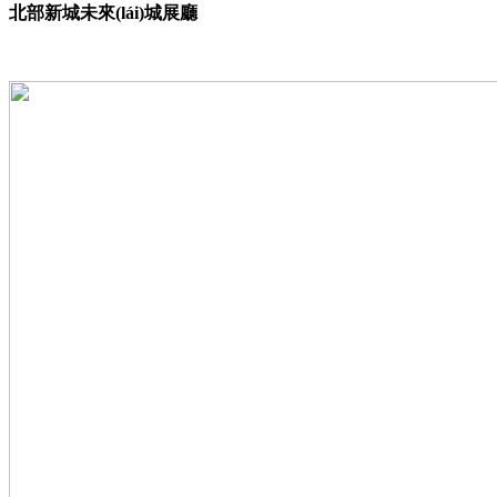
北部新城未來(lái)城展廳