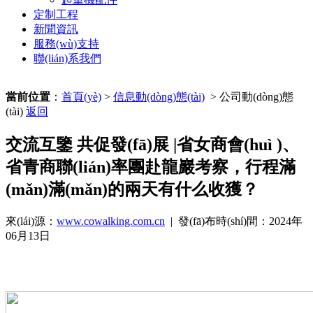
定制工程
新聞資訊
服務(wù)支持
聯(lián)系我們
當前位置
：
首頁(yè)
>
信息動(dòng)態(tài)
> 公司動(dòng)態
(tài)
返回
交流互鑒 共促發(fā)展 |省女商會(huì )、
省青商聯(lián)率團赴龍巖考察，行程滿
(mǎn)滿(mǎn)的兩天有什么收獲？
來(lái)源：
www.cowalking.com.cn
| 發(fā)布時(shí)間：2024年
06月13日