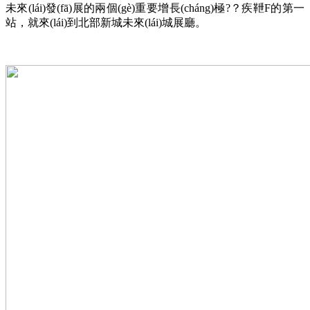
未來(lái)發(fā)展的兩個(gè)重要增長(cháng)極?？疾靾F的第一
站，就來(lái)到北部新城未來(lái)城展廳。